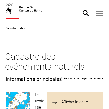
Accès
skiplink.toNavigation
skiplink.toStartPage
Accès
direct
direct à
Afficher
Afficher/masq
au
la
contenu
recherche
Géoinformation
Cadastre des
événements naturels
Informations principales
Retour à la page précédente
Le
fichie
Afficher la carte
r se