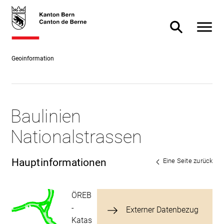
Direkt
skiplink.toNavigation
skiplink.toStartPage
Direkt
zum
zur
Navigat
Suche ein- od
Inhalt
Suche
Geoinformation
Baulinien
Nationalstrassen
Hauptinformationen
Eine Seite zurück
ÖREB
-
Externer Datenbezug
Katas